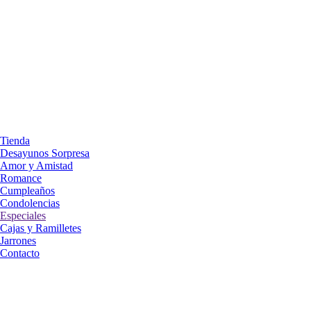
Tienda
Desayunos Sorpresa
Amor y Amistad
Romance
Cumpleaños
Condolencias
Especiales
Cajas y Ramilletes
Jarrones
Contacto