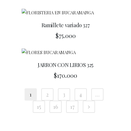
Ramillete variado 327
$
75.000
JARRON CON LIRIOS 325
$
170.000
1
2
3
4
…
15
16
17