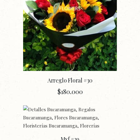
Arreglo Floral #30
$
180.000
Mxf #29