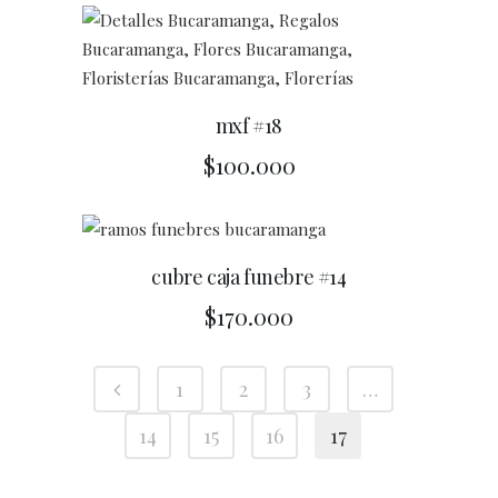
mxf #18
$
100.000
cubre caja funebre #14
$
170.000
1
2
3
…
14
15
16
17