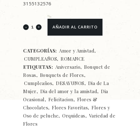
3155132576
RAMO
AÑADIR AL CARRITO
CON
GIRASOLES
CATEGORÍAS:
Amor y Amistad
,
CUMPLEAÑOS
,
ROMANCE
350
ETIQUETAS:
Aniversario
,
Bouquet de
quantity
Rosas
,
Bouquets de Flores
,
Cumpleaños
,
DESAYUNOS
,
Dia de La
Mujer
,
Dia del amor y la amistad
,
Dia
Ocasional
,
Felicitacion
,
Flores &
Chocolates
,
Flores Favoritas
,
Flores y
Oso de peluche
,
Orquideas
,
Variedad de
Flores