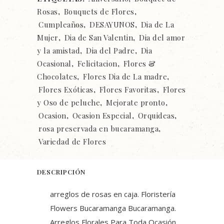
Rosas
,
Bouquets de Flores
,
Cumpleaños
,
DESAYUNOS
,
Dia de La
Mujer
,
Dia de San Valentin
,
Dia del amor
y la amistad
,
Dia del Padre
,
Dia
Ocasional
,
Felicitacion
,
Flores &
Chocolates
,
Flores Dia de La madre
,
Flores Exóticas
,
Flores Favoritas
,
Flores
y Oso de peluche
,
Mejorate pronto
,
Ocasion
,
Ocasion Especial
,
Orquideas
,
rosa preservada en bucaramanga
,
Variedad de Flores
DESCRIPCIÓN
arreglos de rosas en caja. Floristería
Flowers Bucaramanga Bucaramanga.
Arreglos Florales Para Toda Ocasión.