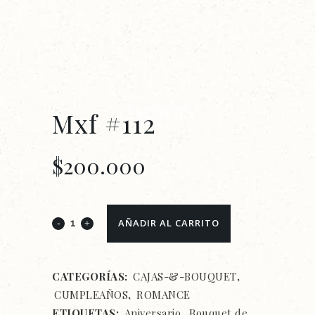
Mxf #112
$
200.000
Mxf
AÑADIR AL CARRITO
#112
quantity
CATEGORÍAS:
CAJAS-&-BOUQUET
,
CUMPLEAÑOS
,
ROMANCE
ETIQUETAS:
Aniversario
,
Bouquet de